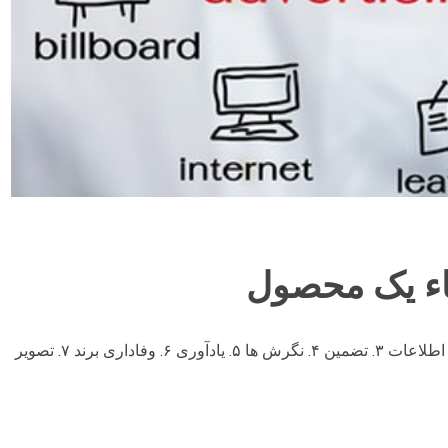
۱۰ نقش تبلیغ در ارتقاء محصول عبارتند از: ۱. آگاهی ۲. اطلاعات ۳. تضمین ۴. نگرش ها ۵. یادآوری ۶. وفاداری برند ۷. تصویر