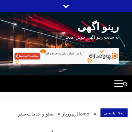
Ski
t
conten
رینو اگهی
به سایت رینو اگهی خوش امدید.
اینجا هستی
Home
ریپورتاژ
سئو و خدمات سئو